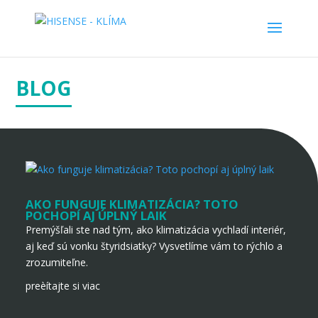
BLOG
AKO FUNGUJE KLIMATIZÁCIA? TOTO
POCHOPÍ AJ ÚPLNÝ LAIK
Premýšľali ste nad tým, ako klimatizácia vychladí interiér,
aj keď sú vonku štyridsiatky? Vysvetlíme vám to rýchlo a
zrozumiteľne.
preèítajte si viac