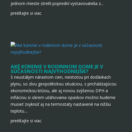
jednom mieste stretli poprední vystavovatelia z...
preèítajte si viac
AKÉ KÚRENIE V RODINNOM DOME JE V
SÚČASNOSTI NAJVÝHODNEJŠIE?
S neustálym nárastom cien, neistotou pri dodávkach
plynu, so zlou geopolitickou situáciou, s prichádzajúcou
ekonomickou krízou, ale aj novou zvýšenou DPH a
infláciou si okrem uťahovania opaskov možno budeme
musieť zvyknúť aj na termostaty nastavené na nižšiu
teplotu....
preèítajte si viac