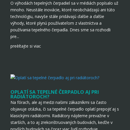
O výhodách tepelných čerpadiel sa v médiách popísalo už
mnoho. Neustále inovácie, ktoré neobchádzajú ani túto
technológiu, navyše stále pridávajú ďalšie a ďalšie
výhody, ktoré plynú používateľom z vlastníctva a
používania tepelného čerpadla. Dnes sme sa rozhodli
pre...
preèítajte si viac
OPLATÍ SA TEPELNÉ ČERPADLO AJ PRI
RADIÁTOROCH?
Na fórach, ale aj medzi našimi zákazníkmi sa často
objavuje otázka, či sa tepelné čerpadlo oplatí prepojiť aj s
klasickými radiátormi. Radiátory nájdeme prevažne v
starších, a to aj zrekonštruovaných budovách, keďže v
novších budovách sa čoraz viac ľudí rozhoduje...