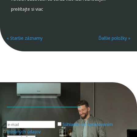
preèítajte si viac
« Staršie záznamy
Ďalšie položky »
Súhlasím so spracovaním
osobných údajov