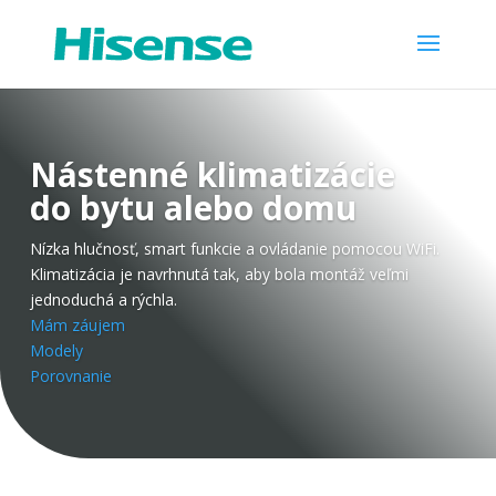
Nástenné klimatizácie
do bytu alebo domu
Nízka hlučnosť, smart funkcie a ovládanie pomocou WiFi.
Klimatizácia je navrhnutá tak, aby bola montáž veľmi
jednoduchá a rýchla.
Mám záujem
Modely
Porovnanie