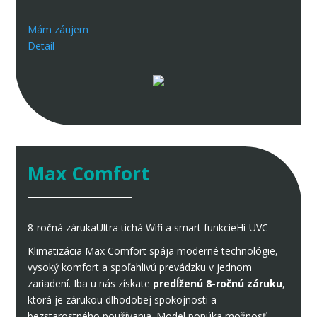
Mám záujem
Detail
Max Comfort
8-ročná záruka
Ultra tichá
Wifi a smart funkcie
Hi-UVC
Klimatizácia Max Comfort spája moderné technológie,
vysoký komfort a spoľahlivú prevádzku v jednom
zariadení. Iba u nás získate
predĺženú 8-ročnú záruku
,
ktorá je zárukou dlhodobej spokojnosti a
bezstarostného používania. Model ponúka možnosť