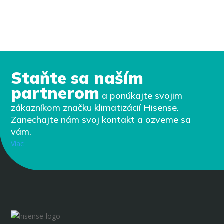
Staňte sa naším
partnerom
a ponúkajte svojim
zákazníkom značku klimatizácií Hisense.
Zanechajte nám svoj kontakt a ozveme sa
vám.
Viac