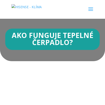
AKO FUNGUJE TEPELNÉ
ČERPADLO?
V posledných rokoch sa tepelné čerpadlá
objavujú pri väčšine novostavieb rodinných
domov, no vonkajšie jednotky si môžete
všimnúť aj pri starších rekonštruovaných