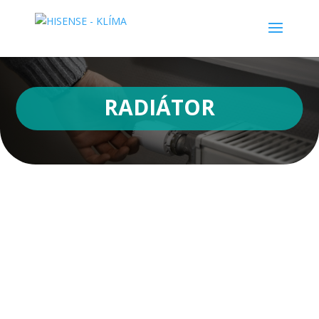
RADIÁTOR
Radiátor môžeme pokojne označiť ako zariadenie, cez ktoré
preteká zohriata tekutina (najčastejšie voda), ktorá uvoľňuje
teplo a zabezpečuje vykurovanie interiéru. Medzi najčastejšie
typy radiátorov patria panelové, liatinové, olejové a elektrické.
V súčasnosti sú radiátory postupne nahrádzané rozvodmi
podlahového kúrenia, no stále tvoria neodmysliteľnú súčasť
mnohých domácností a iných objektov. Používajú sa napríklad