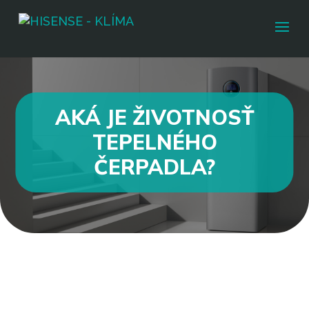
AKÁ JE ŽIVOTNOSŤ
TEPELNÉHO
ČERPADLA?
Tepelné čerpadlo nie je napriek svojej
spoľahlivosti a energetickej úspornosti