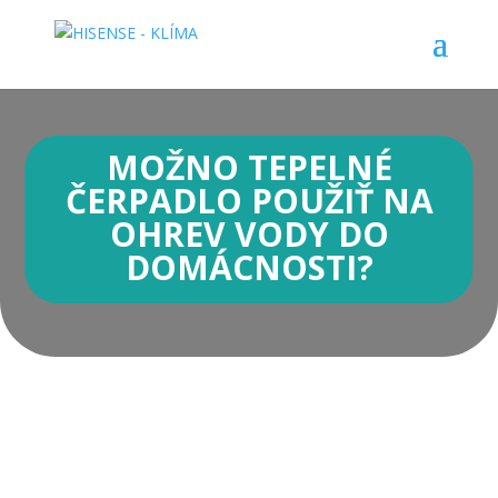
MOŽNO TEPELNÉ
ČERPADLO POUŽIŤ NA
OHREV VODY DO
DOMÁCNOSTI?
Tepelné čerpadlá vzduch – vzduch a vzduch –
voda sú často mylne považované za